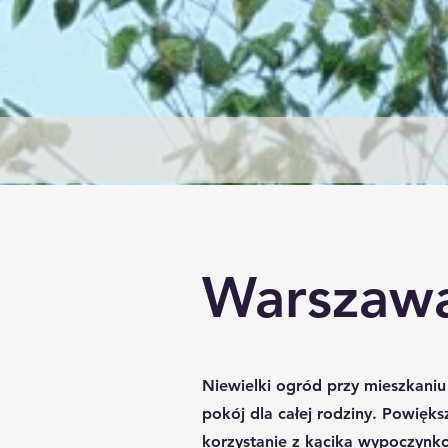
Warszawa
Niewielki ogród przy mieszkani
pokój dla całej rodziny. Powięks
korzystanie z kącika wypoczynk