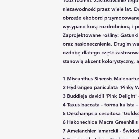
100x100mm. Zastosowanie tego r
niezawodność przez wiele lat. D
obrzeże ekobord przymocowaneg
wysypano korą rozdrobnioną i 
Zaprojektowane rośliny: Gatunk
oraz nasłonecznienia. Drugim wa
ozdobę dlatego część zastosowa
stanowią akcent kolorystyczny, 
1 Miscanthus Sinensis Malepartus
2 Hydrangea paniculata 'Pinky W
3 Buddleja davidii 'Pink Delight'
4 Taxus baccata - forma kulista -
5 Deschampsia cespitosa 'Goldsch
6 Hakonechloa Macra Greenhills 
7 Amelanchier lamarckii - Śwido