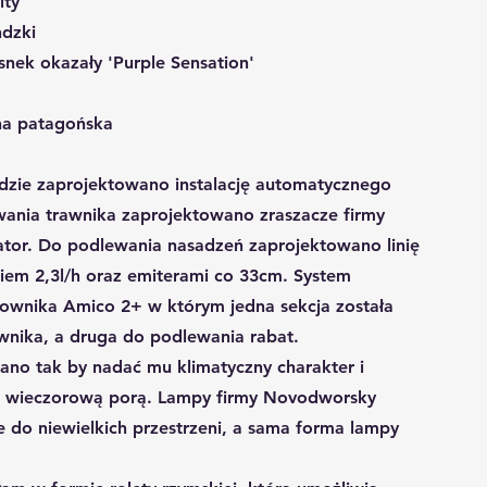
ity
ndzki
snek okazały 'Purple Sensation'
na patagońska
dzie zaprojektowano instalację automatycznego
ania trawnika zaprojektowano zraszacze firmy
ator. Do podlewania nasadzeń zaprojektowano linię
iem 2,3l/h oraz emiterami co 33cm. System
rownika Amico 2+ w którym jedna sekcja została
wnika, a druga do podlewania rabat.
ano tak by nadać mu klimatyczny charakter i
ę wieczorową porą. Lampy firmy Novodworsky
 do niewielkich przestrzeni, a sama forma lampy