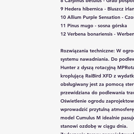
8 Carpinus betulus - Grab pospol
9 Hedera hibernica - Bluszcz irla
10 Allium Purple Sensation - Czo
11 Pinus mugo - sosna górska
12 Verbena bonariensis - Werbe
Rozwiązania techniczne: W ogro
systemu nawadniania. Do podlew
Hunter z dyszą rotacyjną MPRot
kroplującą RaiBird XFD z wydatk
obsługiwany jest za pomocą ste
przewidziana do podlewania tra
Oświetlenie ogrodu zaprojektow
wprowadzić przytulną atmosfer
model Cumulus M idealnie pasuje
stanowi ozdobę w ciągu dnia.