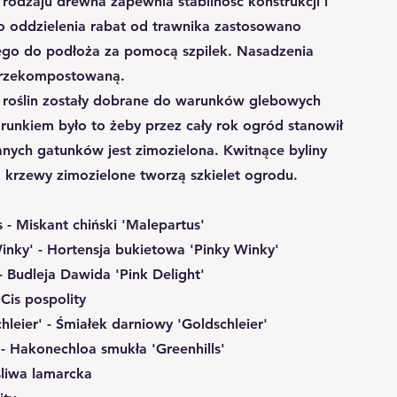
odzaju drewna zapewnia stabilność konstrukcji i
o oddzielenia rabat od trawnika zastosowano
o do podłoża za pomocą szpilek. Nasadzenia
przekompostowaną.
i roślin zostały dobrane do warunków glebowych
runkiem było to żeby przez cały rok ogród stanowił
nych gatunków jest zimozielona. Kwitnące byliny
a krzewy zimozielone tworzą szkielet ogrodu.
 - Miskant chiński 'Malepartus'
inky' - Hortensja bukietowa 'Pinky Winky'
 - Budleja Dawida 'Pink Delight'
 Cis pospolity
leier' - Śmiałek darniowy 'Goldschleier'
- Hakonechloa smukła 'Greenhills'
śliwa lamarcka