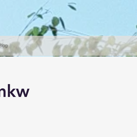
Blog
 mkw