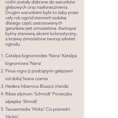
roślin zostały dobrane do warunków
glebowych oraz nasłonecznienia.
Drugim warunkiem było to żeby przez
cały rok ogród stanowił ozdobę
dlatego część zastosowanych
gatunków jest zimozielona. Kwitnące
byliny stanowią akcent kolorystyczny,
a krzewy zimozielone tworzą szkielet
ogrodu.
Catalpa bignonioides 'Nana' Katalpa
bignoniowa 'Nana'
Pinus nigra (z podciętymi gałęziami
od dołu) Sosna czarna
Hedera hibernica Bluszcz irlandzi
Ribes alpinum 'Schmidt' Porzeczka
alpejska 'Shmidt'
Taxusxmedia 'Hicksi' Cis pośredni
'Hicksi'