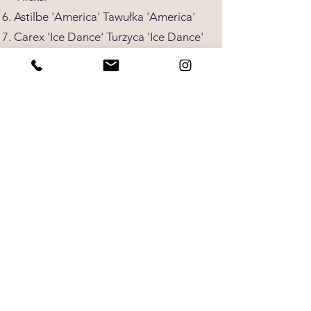
Astilbe 'America' Tawułka 'America'
Carex 'Ice Dance' Turzyca 'Ice Dance'
Rhododendron 'Nova Zembla'
Różanecznik 'Nova Zembla'
Hosta 'Blue Angel' Funkia 'Blue
Angel'
Carex Morrowi 'Variegata' Turzyca
Morrowa 'Variegata'
Asarum europaeum Kopytnik
pospolity
Taxus baccata - forma kulistaCis
pospolity - forma kulista
Acer palamtum sangokaku Klon
palmowy Sangokaku
Anemone hupehensis